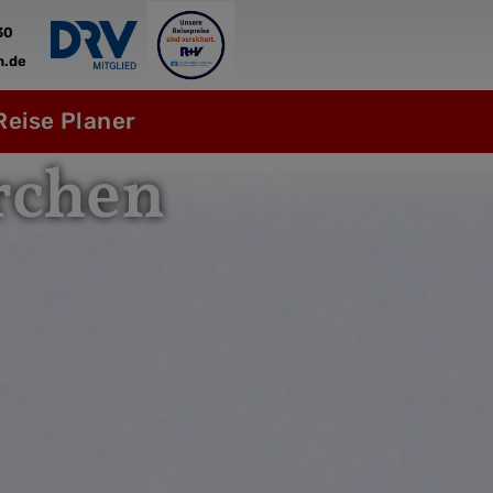
30
n.de
Reise Planer
rchen