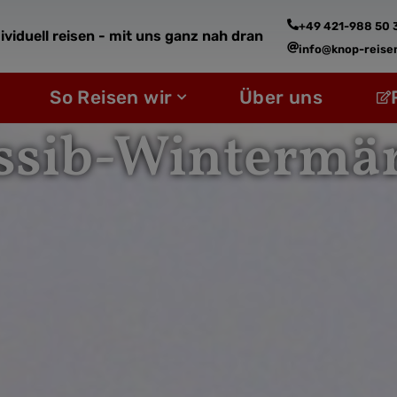
+49 421-988 50 
ividuell reisen - mit uns ganz nah dran
info@knop-reise
fne Reiseziele
Öffne So Reisen wir
So Reisen wir
Über uns
ssib-Wintermä