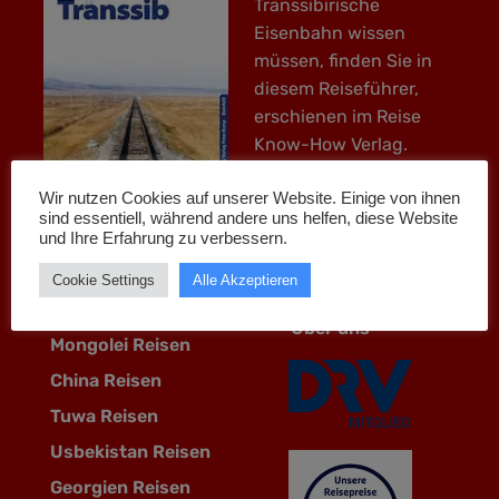
Transsibirische
Eisenbahn wissen
müssen, finden Sie in
diesem Reiseführer,
erschienen im Reise
Know-How Verlag.
Wir nutzen Cookies auf unserer Website. Einige von ihnen
sind essentiell, während andere uns helfen, diese Website
Unsere Reiseziele
und Ihre Erfahrung zu verbessern.
Info
Transsib Reisen
Cookie Settings
Alle Akzeptieren
AGB
Russland Reisen
Über uns
Mongolei Reisen
China Reisen
Tuwa Reisen
Usbekistan Reisen
Georgien Reisen