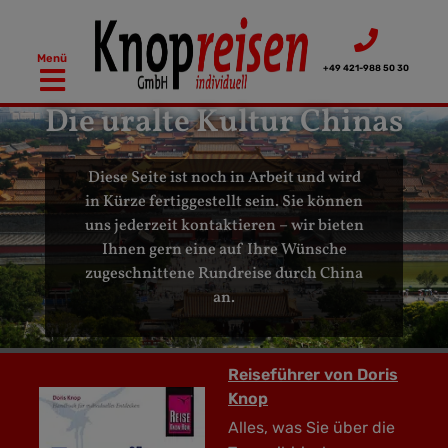
Zum
Inhalt
Menü
springen
+49 421-988 50 30
Die uralte Kultur Chinas
Diese Seite ist noch in Arbeit und wird
in Kürze fertiggestellt sein. Sie können
uns jederzeit kontaktieren – wir bieten
Ihnen gern eine auf Ihre Wünsche
zugeschnittene Rundreise durch China
an.
Reiseführer von Doris
Knop
Alles, was Sie über die