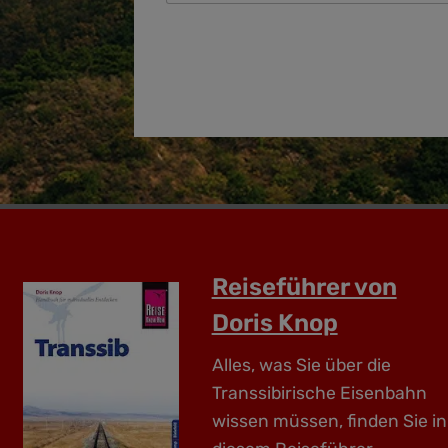
Reiseführer von
Doris Knop
Alles, was Sie über die
Transsibirische Eisenbahn
wissen müssen, finden Sie in