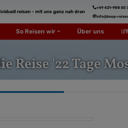
+49 421-988 50 
ividuell reisen - mit uns ganz nah dran
info@knop-reise
fne Reiseziele
Öffne So Reisen wir
So Reisen wir
Über uns
ie Reise '22 Tage Mo