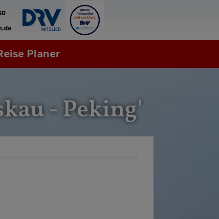
30
n.de
Reise Planer
skau - Peking'