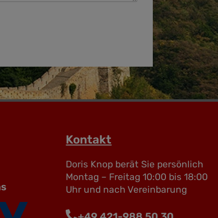
Kontakt
Doris Knop berät Sie persönlich
Montag – Freitag 10:00 bis 18:00
ns
Uhr und nach Vereinbarung
+49 421-988 50 30