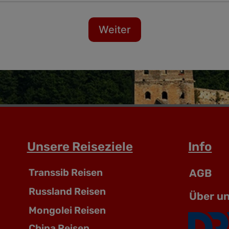
Weiter
Unsere Reiseziele
Info
Transsib Reisen
AGB
Russland Reisen
Über u
Mongolei Reisen
China Reisen