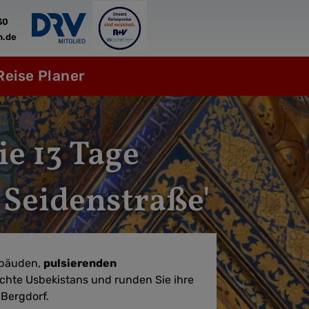
30
n.de
Reise Planer
e 13 Tage
 Seidenstraße'
ebäuden,
pulsierenden
ichte Usbekistans und runden Sie ihre
 Bergdorf.