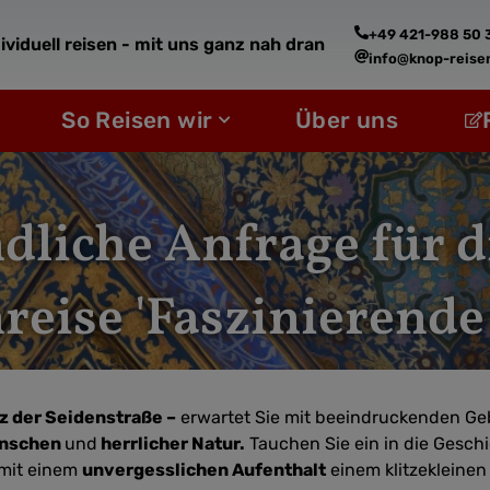
+49 421-988 50 
ividuell reisen - mit uns ganz nah dran
info@knop-reise
fne Reiseziele
Öffne So Reisen wir
So Reisen wir
Über uns
dliche Anfrage für di
eise 'Faszinierende
z der Seidenstraße –
erwartet Sie mit beeindruckenden G
enschen
und
herrlicher Natur.
Tauchen Sie ein in die Gesch
 mit einem
unvergesslichen Aufenthalt
einem klitzekleinen