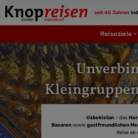
Zum
Inhalt
seit 45 Jahren
ind
springen
Öf
Reiseziele
Unverbin
Kleingruppenr
Usbekistan
– das
Her
Basaren
sowie
gastfreundlichen M
Reise ab