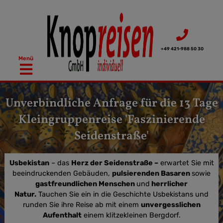
Zum
Inhalt
springen
+49 421-988 50 30
Menü
Unverbindliche Anfrage für die 13 Tage
Kleingruppenreise 'Faszinierende
Seidenstraße'
Usbekistan
– das
Herz der Seidenstraße –
erwartet Sie mit
beeindruckenden Gebäuden,
pulsierenden Basaren
sowie
gastfreundlichen Menschen
und
herrlicher
Natur.
Tauchen Sie ein in die Geschichte Usbekistans und
runden Sie ihre Reise ab mit einem
unvergesslichen
Aufenthalt
einem klitzekleinen Bergdorf.