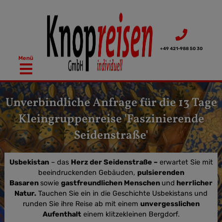
Zum
Inhalt
springen
+49 421-988 50 30
Menü
Unverbindliche Anfrage für die 13 Tage
Kleingruppenreise 'Faszinierende
Seidenstraße'
Usbekistan
– das
Herz der Seidenstraße –
erwartet Sie mit
beeindruckenden Gebäuden,
pulsierenden
Basaren
sowie
gastfreundlichen Menschen
und
herrlicher
Natur.
Tauchen Sie ein in die Geschichte Usbekistans und
runden Sie ihre Reise ab mit einem
unvergesslichen
Aufenthalt
einem klitzekleinen Bergdorf.