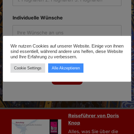
e
r
n
Individuelle Wünsche
a
t
i
v
e
Wir nutzen Cookies auf unserer Website. Einige von ihnen
*
sind essentiell, während andere uns helfen, diese Website
und Ihre Erfahrung zu verbessern.
Cookie Settings
Alle Akzeptieren
Weiter
Reiseführer von Doris
Knop
Alles, was Sie über die