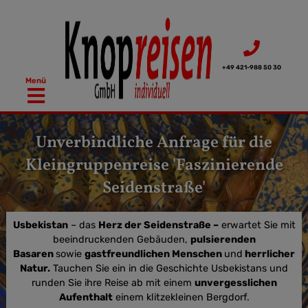
Zum
Inhalt
springen
+49 421-988 50 30
Menü
Unverbindliche Anfrage für die
Kleingruppenreise 'Faszinierende
Seidenstraße'
Usbekistan
– das
Herz der Seidenstraße –
erwartet Sie mit
beeindruckenden Gebäuden,
pulsierenden
Basaren
sowie
gastfreundlichen Menschen
und
herrlicher
Natur.
Tauchen Sie ein in die Geschichte Usbekistans und
runden Sie ihre Reise ab mit einem
unvergesslichen
Aufenthalt
einem klitzekleinen Bergdorf.