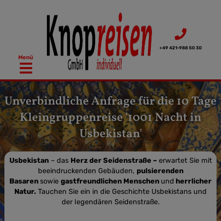
Zum
Inhalt
springen
+49 421-988 50 30
Menü
Unverbindliche Anfrage für die 10 Tage
Kleingruppenreise '1001 Nacht in
Usbekistan'
Usbekistan
– das
Herz der Seidenstraße –
erwartet Sie mit
beeindruckenden Gebäuden,
pulsierenden
Basaren
sowie
gastfreundlichen Menschen
und
herrlicher
Natur.
Tauchen Sie ein in die Geschichte Usbekistans und
der legendären Seidenstraße.