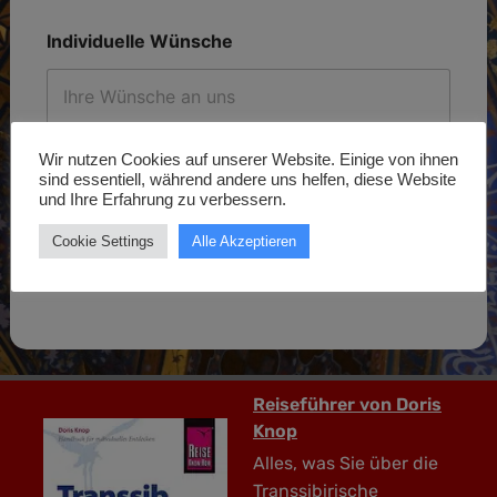
A
Individuelle Wünsche
n
r
e
d
e
i
Wir nutzen Cookies auf unserer Website. Einige von ihnen
m
sind essentiell, während andere uns helfen, diese Website
A
und Ihre Erfahrung zu verbessern.
n
r
Cookie Settings
Alle Akzeptieren
e
Weiter
d
e
Reiseführer von Doris
Knop
Alles, was Sie über die
Transsibirische