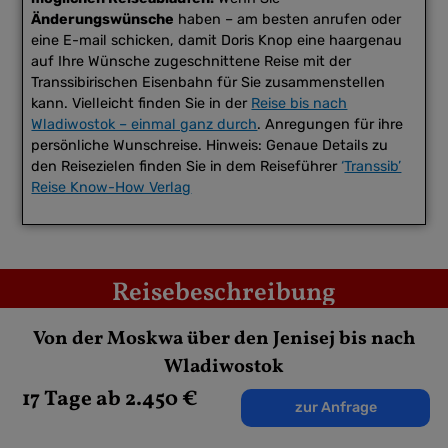
Änderungswünsche
haben – am besten anrufen oder
eine E-mail schicken, damit Doris Knop eine haargenau
auf Ihre Wünsche zugeschnittene Reise mit der
Transsibirischen Eisenbahn für Sie zusammenstellen
kann. Vielleicht finden Sie in der
Reise bis nach
Wladiwostok – einmal ganz durch
. Anregungen für ihre
persönliche Wunschreise. Hinweis: Genaue Details zu
den Reisezielen finden Sie in dem Reiseführer
‘
Transsib’
Reise Know-How Verlag
Reisebeschreibung
Von der Moskwa über den Jenisej bis nach
1. Tag Ankunft in Moskau
Wladiwostok
Ankunft in Russland’s Hauptstadt Moskau nach
17 Tage ab 2.450 €
zur Anfrage
Mitternacht. Sie werden empfangen von unserem Fahrer,
der Sie zu Ihrem Hotel wenige Gehminuten vom
Roten