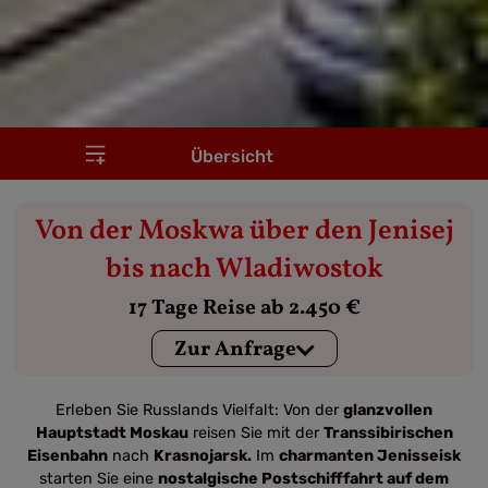
Übersicht
Von der Moskwa über den Jenisej
bis nach Wladiwostok
17 Tage Reise ab 2.450 €
Zur Anfrage
Erleben Sie Russlands Vielfalt: Von der
glanzvollen
Hauptstadt Moskau
reisen Sie mit der
Transsibirischen
Eisenbahn
nach
Krasnojarsk.
Im
charmanten Jenisseisk
starten Sie eine
nostalgische Postschifffahrt auf dem