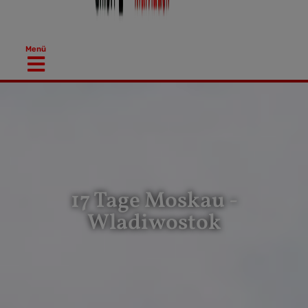
Menü
17 Tage Moskau -
Wladiwostok