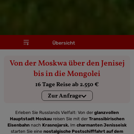
Übersicht
Von der Moskwa über den Jenisej
bis in die Mongolei
16 Tage Reise ab 2.550 €
Zur Anfrage
Erleben Sie Russlands Vielfalt: Von der
glanzvollen
Hauptstadt Moskau
reisen Sie mit der
Transsibirischen
Eisenbahn
nach
Krasnojarsk.
Im
charmanten Jenisseisk
starten Sie eine
nostalgische Postschifffahrt auf dem