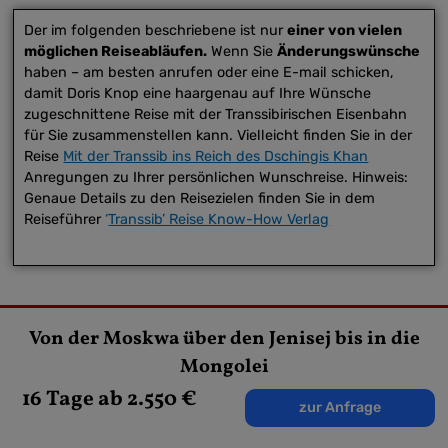
Der im folgenden beschriebene ist nur
einer von vielen
möglichen Reiseabläufen.
Wenn Sie
Änderungswünsche
haben – am besten anrufen oder eine E-mail schicken,
damit Doris Knop eine haargenau auf Ihre Wünsche
zugeschnittene Reise mit der Transsibirischen Eisenbahn
für Sie zusammenstellen kann. Vielleicht finden Sie in der
Reise
Mit der Transsib ins Reich des Dschingis Khan
Anregungen zu Ihrer persönlichen Wunschreise. Hinweis:
Genaue Details zu den Reisezielen finden Sie in dem
Reiseführer
‘
Transsib’ Reise Know-How Verlag
Reisebeschreibung
Von der Moskwa über den Jenisej bis in die
Mongolei
16 Tage ab 2.550 €
1. Tag Ankunft in Moskau
zur Anfrage
Ankunft in Russland’s Hauptstadt Moskau nach