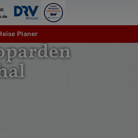
30
n.de
Reise Planer
eoparden
hal