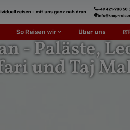
+49 421-988 50 
ividuell reisen - mit uns ganz nah dran
info@knop-reise
fne Reiseziele
Öffne So Reisen wir
So Reisen wir
Über uns
an - Paläste, L
fari und Taj Ma