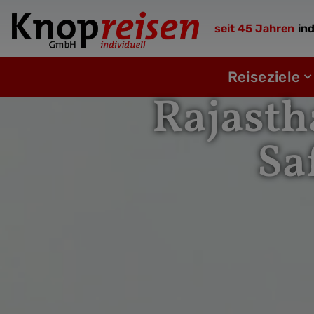
Zum
Inhalt
seit 45 Jahren
ind
springen
Öf
Reiseziele
Rajasth
Sa